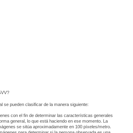
 SVV?
al se pueden clasificar de la manera siguiente:
enes con el fin de determinar las características generales
orma general, lo que está haciendo en ese momento. La
imágenes se sitúa aproximadamente en 100 píxeles/metro.
imágenes para determinar si la persona observada es una