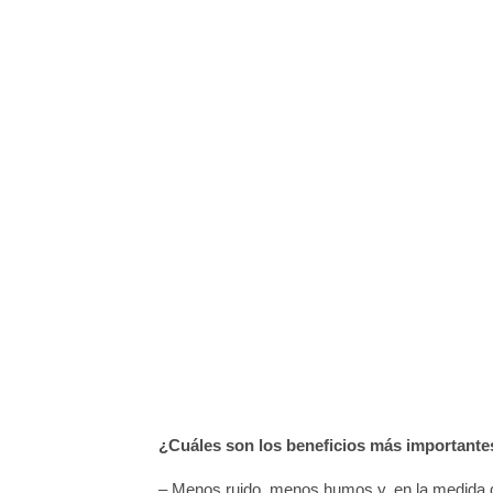
¿Cuáles son los beneficios más important
– Menos ruido, menos humos y, en la medida d