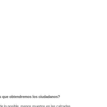
es que obtendremos los ciudadanos?
e lo posible, menos muertos en las calzadas.