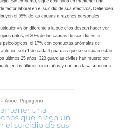
e siglo. Sin embargo, sigue obstinada en mantener una
de factor laboral en el suicidio de sus efectivos. Defienden
tribuyen el 95% de las causas a razones personales.
lquier visión diferente a la que ellos desean hacer ver.
pios datos, el 20% de las causas de suicidio en la
nos psicológicos, el 17% con conductas anómalas de
 anterior, solo 1 de cada 4 guardias que se suicidan están
los últimos 25 años, 323 guardias civiles han muerto por
unte en los últimos cinco años y con una tasa superior a
io – Asoc. Papageno
mantener una
 hechos que niega un
n el suicidio de sus