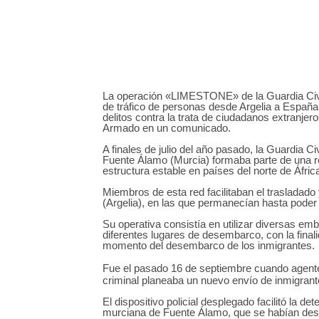
La operación «LIMESTONE» de la Guardia Civil
de tráfico de personas desde Argelia a España
delitos contra la trata de ciudadanos extranjero
Armado en un comunicado.
A finales de julio del año pasado, la Guardia 
Fuente Álamo (Murcia) formaba parte de una re
estructura estable en países del norte de Áfric
Miembros de esta red facilitaban el trasladad
(Argelia), en las que permanecían hasta poder
Su operativa consistía en utilizar diversas em
diferentes lugares de desembarco, con la finalid
momento del desembarco de los inmigrantes.
Fue el pasado 16 de septiembre cuando agent
criminal planeaba un nuevo envío de inmigran
El dispositivo policial desplegado facilitó la d
murciana de Fuente Álamo, que se habían desp