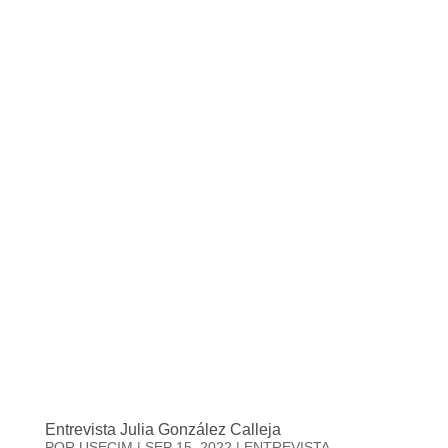
Entrevista Julia González Calleja
POR
USECIM
|
SEP 15, 2022
|
ENTREVISTA