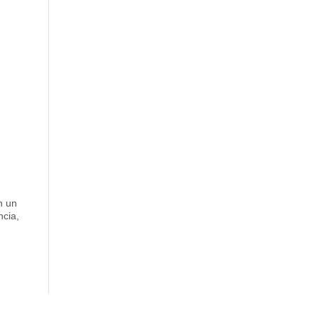
n un
ncia,