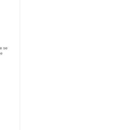
ue se
se